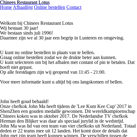
Chinees Restaurant Lotus
Chinees Restaurant Lotus
Home
Afhaallijst
Online bestellen
Contact
Welkom bij Chinees Restaurant Lotus
Wij bestaan 30 jaar!
We bestaan sinds juli 1996!
Daarmee zijn we al 30 jaar een begrip in Lunteren en omgeving.
U kunt nu online bestellen in plaats van te bellen.
Graag online bestellen zodat we de drukte beter aan kunnen.
U kunt selecteren om bij het afhalen met contant of pin te betalen. Dat
hoeft niet gepast.
Op alle feestdagen zijn wij geopend van 11:45 - 21:00.
Voor meer informatie kunt u altijd bij ons langskomen of bellen.
John heeft goud behaald!
Onze chefkok John Ma heeft tijdens de 'Lee Kum Kee Cup' 2017 in
ShenZhen een gouden medaille gewonnen. Dit wereldkampioenschap
Chinees koken was in oktober 2017. De Nederlandse TV chefkok
Herman den Blijker was daar als speciaal jurylid in de wedstrijd.
John Ma was lid van een team van vier chefkoks uit Nederland. Totaal
deden er 22 teams mee uit 12 landen. Het komt door de details dat
John met zijn team heeft kunnen winnen. De verschillen tussen de