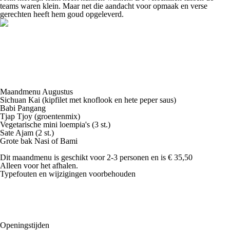
teams waren klein. Maar net die aandacht voor opmaak en verse
gerechten heeft hem goud opgeleverd.
Maandmenu Augustus
Sichuan Kai (kipfilet met knoflook en hete peper saus)
Babi Pangang
Tjap Tjoy (groentenmix)
Vegetarische mini loempia's (3 st.)
Sate Ajam (2 st.)
Grote bak Nasi of Bami
Dit maandmenu is geschikt voor 2-3 personen en is € 35,50
Alleen voor het afhalen.
Typefouten en wijzigingen voorbehouden
Openingstijden